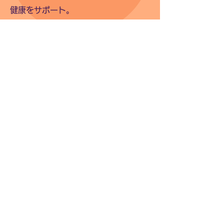
健康をサポート。
肌の健康
紫外線ダメージから肌を守り、肌の潤
いと弾力を改善。