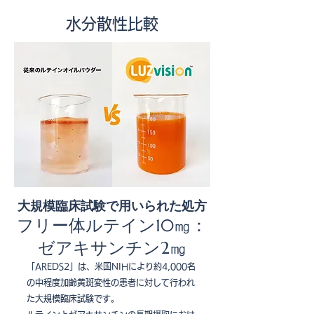
水分散性比較
大規模臨床試験で用いられた処方
フリー体ルテイン10㎎：
ゼアキサンチン2㎎
「AREDS2」は、米国NIHにより約4,000名
の中程度加齢黄斑変性の患者に対して行われ
た大規模臨床試験です。